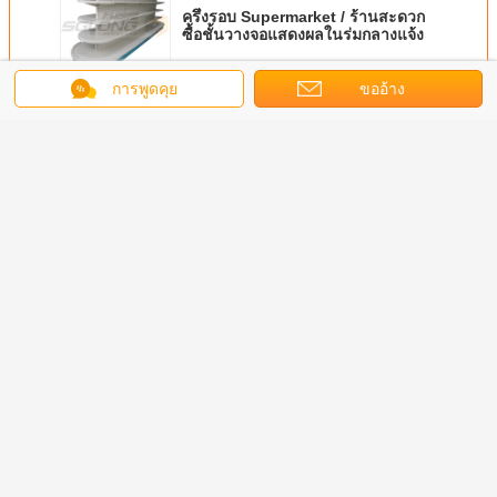
ครึ่งรอบ Supermarket / ร้านสะดวก
ซื้อชั้นวางจอแสดงผลในร่มกลางแจ้ง
การพูดคุย
ขออ้าง
চালিয়ে
ชั้นวางจอแสดงผลซูเปอร์มาร์เก็ต
มากกว่า
ชั้นเก็บ
ไวน์ Gondola ซู
ระบบเรลฟิ้งกอนโด
ขนาดใหญ่ห้าง
ซูเปอร์มาร์
ดงซูเปอร์
เปอร์มาร์เก็ตชั้น
ลล่า 30x80 มม.
สรรพสินค้า / ซูเปอร์
วาง Stora
เก็ต
วางจอแสดงผล
มาร์เก็ตชั้นวาง
แสดงอุปกร
จอแสดงผลหน่วย
- 150KG
ธุรกิจชั้นวาง
สามา
เปลี่ยนภาษา
Thai