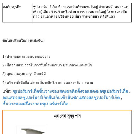
องค์กรธุรกิจ
ซุปเปอร์มาร์เก็ต ห้างสรรพสินค้าขนาดใหญ่ ตัวแทนจำหน่ายแต่
เพียงผู้เดียว ร้านค้าเครือข่าย การขายขนาดใหญ่ โรงแรมระดับ
ดาว ร้านอาหาร บริษัทท่องเที่ยว ร้านขายยา คลังสินค้า
ข้อได้เปรียบในการแข่งขัน:
1) ประกอบและถอดประกอบง่าย
2) มีความสามารถในการรับน้ำหนักเบา ปานกลาง และหนัก
3) คุณภาพสูงและรูปลักษณ์ดี
4) บริการที่เชื่อถือได้และมีประสิทธิภาพก่อนและหลังการขาย
ซูเปอร์มาร์เก็ตชั้นวางจอแสดงผลติดตั้งจอแสดงผลซูเปอร์มาร์เก็ต
แท็ก:
,
จอแสดงผลซูเปอร์มาร์เก็ตยืนเก็บเข้าลิ้นชักแสดงผลซูเปอร์มาร์เก็ต
,
ชั้นวางของครึ่งวงกลมซูเปอร์มาร์เก็ต
এর সেরা মূল্য পান