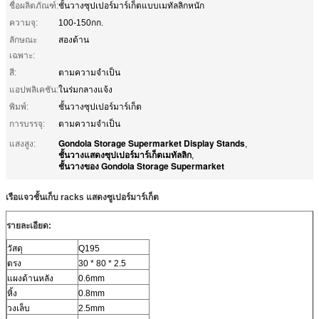
ชื่อผลิตภัณฑ์:
ชั้นวางซุปเปอร์มาร์เก็ตแบบเมทัลลิกหนัก
ความจุ:
100-150กก.
ลักษณะ
สองด้าน
เฉพาะ:
สี:
ตามความจำเป็น
แอปพลิเคชัน:
ในร่มกลางแจ้ง
พิมพ์:
ชั้นวางซุปเปอร์มาร์เก็ต
การบรรจุ:
ตามความจำเป็น
Gondola Storage Supermarket Display Stands
แสงสูง:
,
ชั้นวางแสดงซุปเปอร์มาร์เก็ตเมทัลลิก
,
ชั้นวางของ Gondola Storage Supermarket
เรือแจวชั้นเก็บ racks แสดงซูเปอร์มาร์เก็ต
รายละเอียด:
วัสดุ
Q195
ตรง
30 * 80 * 2.5
แผงด้านหลัง
0.6mm
หิ้ง
0.8mm
วงเล็บ
2.5mm