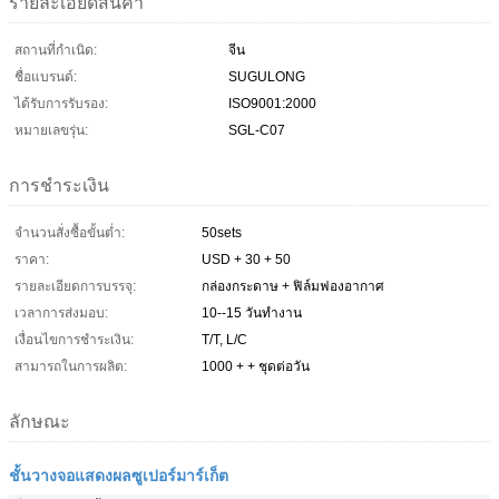
รายละเอียดสินค้า
สถานที่กำเนิด:
จีน
ชื่อแบรนด์:
SUGULONG
ได้รับการรับรอง:
ISO9001:2000
หมายเลขรุ่น:
SGL-C07
การชำระเงิน
จำนวนสั่งซื้อขั้นต่ำ:
50sets
ราคา:
USD + 30 + 50
รายละเอียดการบรรจุ:
กล่องกระดาษ + ฟิล์มฟองอากาศ
เวลาการส่งมอบ:
10--15 วันทำงาน
เงื่อนไขการชำระเงิน:
T/T, L/C
สามารถในการผลิต:
1000 + + ชุดต่อวัน
ลักษณะ
ชั้นวางจอแสดงผลซูเปอร์มาร์เก็ต