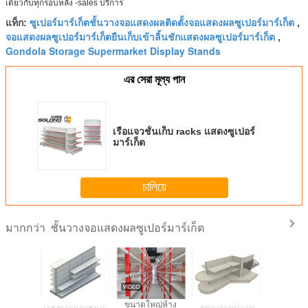
เดียวกับทุกรอบหลัง -sales บริการ
ซูเปอร์มาร์เก็ตชั้นวางจอแสดงผลติดตั้งจอแสดงผลซูเปอร์มาร์เก็ต
แท็ก:
,
จอแสดงผลซูเปอร์มาร์เก็ตยืนเก็บเข้าลิ้นชักแสดงผลซูเปอร์มาร์เก็ต
,
Gondola Storage Supermarket Display Stands
এর সেরা মূল্য পান
เรือแจวชั้นเก็บ racks แสดงซูเปอร์
มาร์เก็ต
চালিয়ে
ชั้นวางจอแสดงผลซูเปอร์มาร์เก็ต
มากกว่า
ndola ซู
ระบบเรลฟิ้งกอนโด
ขนาดใหญ่ห้าง
ชั้นวางสินค้าใน
ซูเปอร์มาร์