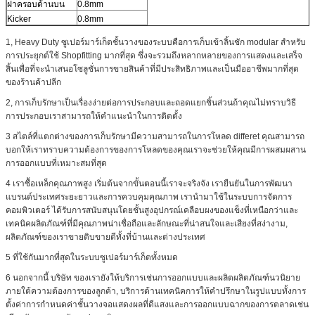
ฝาครอบด้านบน
0.8mm
Kicker
0.8mm
1, Heavy Duty ซูเปอร์มาร์เก็ตชั้นวางของระบบคือการเก็บเข้าลิ้นชัก modular สำหรับ
การประยุกต์ใช้ Shopfitting มากที่สุด ซึ่งจะรวมถึงหลากหลายของการแสดงและเสร็จ
สิ้นเพื่อที่จะนำเสนอโซลูชั่นการขายสินค้าที่มีประสิทธิภาพและเป็นมืออาชีพมากที่สุด
ของร้านค้าปลีก
2, การเก็บรักษาเป็นเรื่องง่ายต่อการประกอบและถอดแยกชิ้นส่วนถ้าคุณไม่ทราบวิธี
การประกอบเราสามารถให้คำแนะนำในการติดตั้ง
3 สไตล์ที่แตกต่างของการเก็บรักษามีความสามารถในการโหลด differet คุณสามารถ
บอกให้เราทราบความต้องการของการโหลดของคุณเราจะช่วยให้คุณมีการผสมผสาน
การออกแบบที่เหมาะสมที่สุด
4 เราซื้อเหล็กคุณภาพสูง เริ่มต้นจากขั้นตอนนี้เราจะจริงจัง เรายืนยันในการพัฒนา
แบรนด์ประเทศระยะยาวและการควบคุมคุณภาพ เรานำมาใช้ในระบบการจัดการ
คอมพิวเตอร์ ได้รับการสนับสนุนโดยชั้นสูงอุปกรณ์เคลือบผงของแข็งที่เหนือกว่าและ
เทคนิคผลิตภัณฑ์ที่มีคุณภาพน่าเชื่อถือและลักษณะที่น่าสนใจและเสียงที่สง่างาม,
ผลิตภัณฑ์ของเราขายดิบขายดีทั้งที่บ้านและต่างประเทศ
5 ที่ใช้กันมากที่สุดในระบบซูเปอร์มาร์เก็ตทั้งหมด
6 นอกจากนี้ บริษัท ของเรายังให้บริการเช่นการออกแบบและผลิตผลิตภัณฑ์นวนิยาย
ภายใต้ความต้องการของลูกค้า, บริการด้านเทคนิคการให้คำปรึกษาในรูปแบบทั้งการ
ตั้งค่าการกำหนดค่าชั้นวางจอแสดงผลที่ดีแสงและการออกแบบฉากของการตลาดเช่น