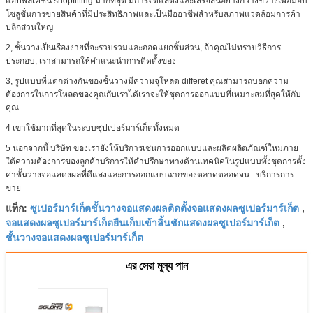
แอปพลิเคชัน shopfitting มากที่สุด มีการจัดแสดงและเสร็จสิ้นอย่างกว้างขวางเพื่อมอบ
โซลูชั่นการขายสินค้าที่มีประสิทธิภาพและเป็นมืออาชีพสำหรับสภาพแวดล้อมการค้า
ปลีกส่วนใหญ่
2, ชั้นวางเป็นเรื่องง่ายที่จะรวบรวมและถอดแยกชิ้นส่วน, ถ้าคุณไม่ทราบวิธีการ
ประกอบ, เราสามารถให้คำแนะนำการติดตั้งของ
3, รูปแบบที่แตกต่างกันของชั้นวางมีความจุโหลด differet คุณสามารถบอกความ
ต้องการในการโหลดของคุณกับเราได้เราจะให้ชุดการออกแบบที่เหมาะสมที่สุดให้กับ
คุณ
4 เขาใช้มากที่สุดในระบบซุปเปอร์มาร์เก็ตทั้งหมด
5 นอกจากนี้ บริษัท ของเรายังให้บริการเช่นการออกแบบและผลิตผลิตภัณฑ์ใหม่ภาย
ใต้ความต้องการของลูกค้าบริการให้คำปรึกษาทางด้านเทคนิคในรูปแบบทั้งชุดการตั้ง
ค่าชั้นวางจอแสดงผลที่ดีแสงและการออกแบบฉากของตลาดตลอดจน - บริการการ
ขาย
ซูเปอร์มาร์เก็ตชั้นวางจอแสดงผลติดตั้งจอแสดงผลซูเปอร์มาร์เก็ต
แท็ก:
,
จอแสดงผลซูเปอร์มาร์เก็ตยืนเก็บเข้าลิ้นชักแสดงผลซูเปอร์มาร์เก็ต
,
ชั้นวางจอแสดงผลซูเปอร์มาร์เก็ต
এর সেরা মূল্য পান