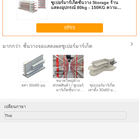
ซูเปอร์มาร์เก็ตชั้นวาง Storage ร้าน
แสดงอุปกรณ์ 80kg - 150KG ความ
สามารถ
চালিয়ে
ชั้นวางจอแสดงผลซูเปอร์มาร์เก็ต
มากกว่า
ndola ซู
ระบบเรลฟิ้งกอนโด
ขนาดใหญ่ห้าง
ชั้นวางสินค้าใน
สองด้านซ
์เก็ตชั้น
ลล่า 30x80 มม.
สรรพสินค้า / ซูเปอร์
ซุปเปอร์มาร์เก็ต
มาร์เก็ตช
แสดงผล
มาร์เก็ตชั้นวาง
เสาตั้ง 30x60 มม.
จอแสดงผ
จอแสดงผลหน่วย
ระยะห่างรู 50 มม.
ร้านโลหะช
ธุรกิจชั้นวาง
เปลี่ยนภาษา
Thai