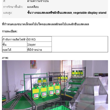
สี:
ตามความจำเป็น
การรักษาพื้นผิว:
ผงเคลือบ
ชั้นวางจอแสดงผลพืชผักยืนแสดงผล
vegetable display stand
แสงสูง:
,
ที่กำหนดเองขนาดเล็กผลไม้แร็คจอแสดงผลผักผลไม้และผักยืนแสดงผล
รายละเอียด:
กำลังการผลิตไฟฟ้า
50 KG
ชั้น
1layer
ถอดได้
ที่มีจำหน่าย
ภาพ: