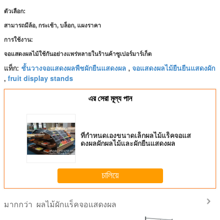
ตัวเลือก:
สามารถมีล้อ, กระเช้า, บล็อก, แผงราคา
การใช้งาน:
จอแสดงผลไม้ใช้กันอย่างแพร่หลายในร้านค้าซูเปอร์มาร์เก็ต
ชั้นวางจอแสดงผลพืชผักยืนแสดงผล
จอแสดงผลไม้ยืนยืนแสดงผัก
แท็ก:
,
fruit display stands
,
এর সেরা মূল্য পান
ที่กำหนดเองขนาดเล็กผลไม้แร็คจอแส
ดงผลผักผลไม้และผักยืนแสดงผล
চালিয়ে
ผลไม้ผักแร็คจอแสดงผล
มากกว่า