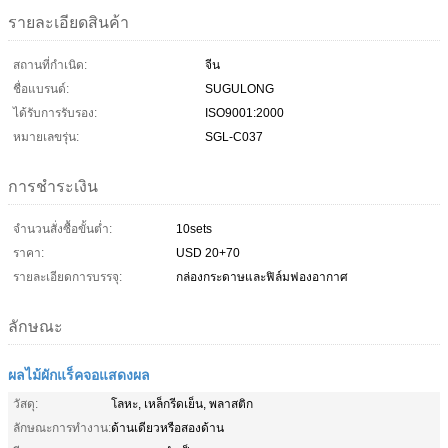
รายละเอียดสินค้า
สถานที่กำเนิด:
จีน
ชื่อแบรนด์:
SUGULONG
ได้รับการรับรอง:
ISO9001:2000
หมายเลขรุ่น:
SGL-C037
การชำระเงิน
จำนวนสั่งซื้อขั้นต่ำ:
10sets
ราคา:
USD 20+70
รายละเอียดการบรรจุ:
กล่องกระดาษและฟิล์มฟองอากาศ
ลักษณะ
ผลไม้ผักแร็คจอแสดงผล
วัสดุ:
โลหะ, เหล็กรีดเย็น, พลาสติก
ลักษณะการทำงาน:
ด้านเดียวหรือสองด้าน