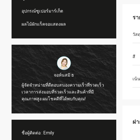
อุปกรณ์ซูเปอร์มาร์เก็ต
รา
ผลไม้ผักแร็คจอแสดงผล
วัสด
สี
จอห์นสมิ ธ
เน้
ผู้จัดจำหน่ายที่ดีตอบสนองความเร็วที่รวดเร็ว
อ
ผมยินดี
เวลาการส่งมอบที่รวดเร็วและสินค้าที่มี
ว่าธุร
คุณภาพสูง ผมโชคดีที่ได้พบกับคุณ!
ฝา
ชื่อผู้ติดต่อ :
Emily