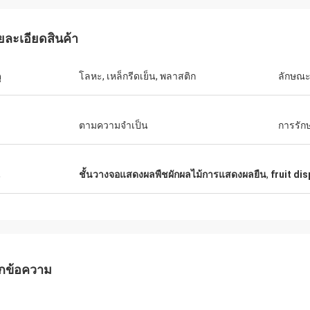
ยละเอียดสินค้า
ุ
โลหะ, เหล็กรีดเย็น, พลาสติก
ลักษณ
ตามความจำเป็น
การรักษ
โมฮาเหม็ Rebai
น
ชั้นวางจอแสดงผลพืชผักผลไม้การแสดงผลยืน
,
fruit di
มากกับการบริการของ บริษัท นี้ผมเชื่อ
กิจของพวกเขาจะดีขึ้นและดีขึ้น
กข้อความ