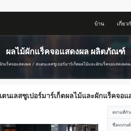
บ้าน
เกี่ยว
ผลไม้ผักแร็คจอแสดงผล ผลิตภัณฑ์
ผักแร็คจอแสดงผล
/
สแตนเลสซูเปอร์มาร์เก็ตผลไม้และผักแร็คจอแสดงผลผงเ
ตนเลสซูเปอร์มาร์เก็ตผลไม้และผักแร็คจอแส
สถานที่กำ
ชื่อแบรนด์