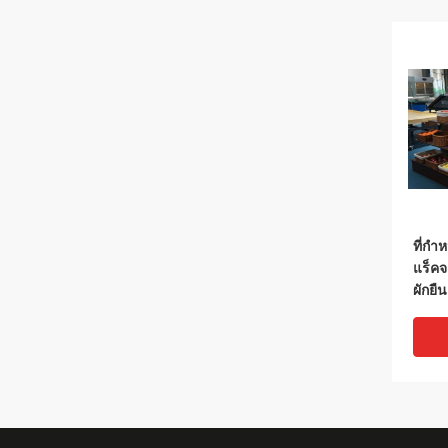
ที่กำ
แร็ค
ผักย