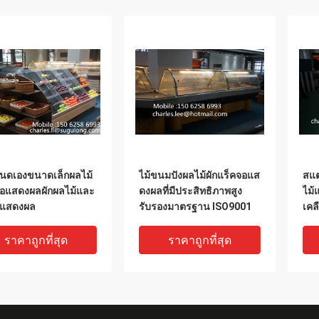
หนดเองขนาดเล็กผลไม้
ไม้ขนมปังผลไม้ผักแร็คจอแส
สแต
จอแสดงผลผักผลไม้และ
ดงผลที่มีประสิทธิภาพสูง
ไม้
ืนแสดงผล
รับรองมาตรฐาน ISO9001
เคล
ราคาถูกที่สุด
ราคาถูกที่สุด