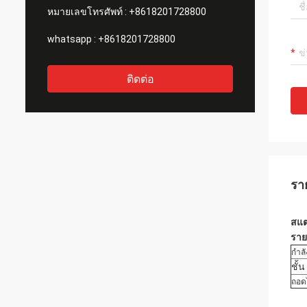
หมายเลขโทรศัพท์ :
+8618201728800
whatsapp :
+8618201728800
ติดต่อ
รา
สแต
ราย
กำล
ชั้น
ถอด