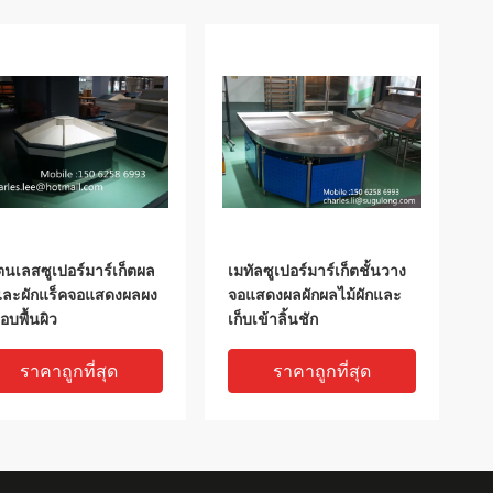
นเลสซูเปอร์มาร์เก็ตผล
เมทัลซูเปอร์มาร์เก็ตชั้นวาง
และผักแร็คจอแสดงผลผง
จอแสดงผลผักผลไม้ผักและ
ือบพื้นผิว
เก็บเข้าลิ้นชัก
ราคาถูกที่สุด
ราคาถูกที่สุด