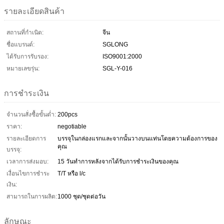
รายละเอียดสินค้า
สถานที่กำเนิด:
จีน
ชื่อแบรนด์:
SGLONG
ได้รับการรับรอง:
ISO9001:2000
หมายเลขรุ่น:
SGL-Y-016
การชำระเงิน
จำนวนสั่งซื้อขั้นต่ำ:
200pcs
ราคา:
negotiable
รายละเอียดการ
บรรจุในกล่องแรกและจากนั้นวางบนแท่นโดยความต้องการของ
คุณ
บรรจุ:
เวลาการส่งมอบ:
15 วันทำการหลังจากได้รับการชำระเงินของคุณ
เงื่อนไขการชำระ
T/T หรือ l/c
เงิน:
สามารถในการผลิต:
1000 ชุด/ชุดต่อวัน
ลักษณะ