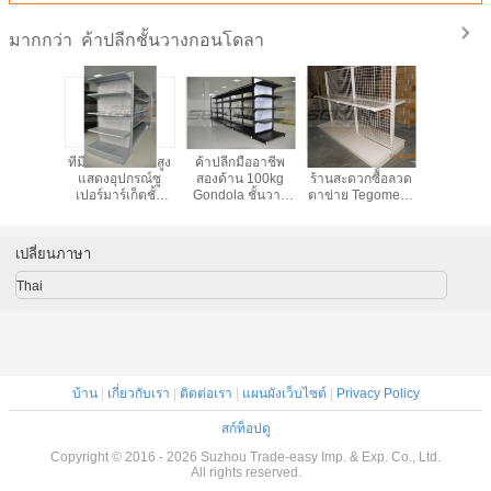
ค้าปลีกชั้นวางกอนโดลา
มากกว่า
มืออาชีพ
ที่มีประสิทธิภาพสูง
ค้าปลีกมืออาชีพ
ชั้นวาง Duty แสง
ร้านขาย
ชั้นวาง,
แสดงอุปกรณ์ซู
สองด้าน 100kg
ร้านสะดวกซื้อลวด
Gondola ช
จอแสดงผล
เปอร์มาร์เก็ตชั้น
Gondola ชั้นวาง
ตาข่าย Tegometal
หน้าร้านช
อางที่มีไฟ
วางระบบร้านค้า
หน่วย - ความจุ
Gondola สองด้าน
คุ้มครอ
ED
150kg
แวดล
เปลี่ยนภาษา
Thai
บ้าน
|
เกี่ยวกับเรา
|
ติดต่อเรา
|
แผนผังเว็บไซต์
|
Privacy Policy
สก์ท็อปดู
Copyright © 2016 - 2026 Suzhou Trade-easy Imp. & Exp. Co., Ltd.
All rights reserved.