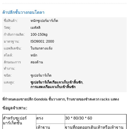
ค้าปลีกชั้นวางกอนโดลา
ชื่อสินค้า:
หนักซูเปอร์มาร์เก็ต
วัสดุ:
เมทัลลิ
กำลังการผลิต:
100-150kg
มาตรฐาน:
ISO9001: 2000
แอพลิเคชัน:
ในร่มกลางแจ้ง
สไตล์:
หนัก
ลักษณะการ
สองด้าน
ทำงาน:
ชนิด:
ซูเปอร์มาร์เก็ต
ซูเปอร์มาร์เก็ตเรือแจวเก็บเข้าลิ้นชัก
แสงสูง:
,
การแสดงเรือแจวเก็บเข้าลิ้นชัก
ที่กำหนดเองขายปลีก Gondola ชั้นวางลาก, ร้านขายของชำสะดวก racks แสดง
ข้อมูลจำเพาะ:
สำหรับซูเปอร์
ตรง
30 * 80/30 * 60
มาร์เก็ตชั้น
เท้าฐาน
ฐานที่ถอดออกเดินเท้าหรือเท้าฐาน