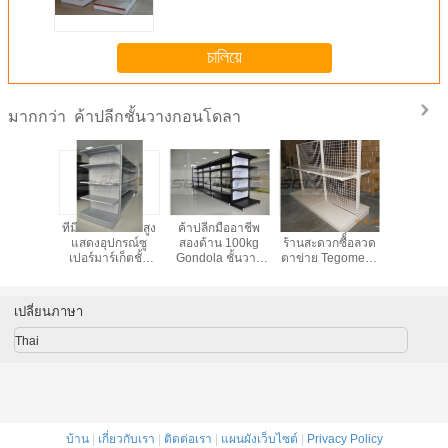
เรือแจว, ชั้นวางของร้านขายของชำ,
ชั้นวางของไฮเปอร์มาร์เก็ต, ชั้นวาง
ของเรือแจว
চালিয়ে
ค้าปลีกชั้นวางกอนโดลา
มากกว่า
มืออาชีพ
ที่มีประสิทธิภาพสูง
ค้าปลีกมืออาชีพ
ชั้นวาง Duty แสง
ร้านขาย
ชั้นวาง,
แสดงอุปกรณ์ซู
สองด้าน 100kg
ร้านสะดวกซื้อลวด
Gondola ช
จอแสดงผล
เปอร์มาร์เก็ตชั้น
Gondola ชั้นวาง
ตาข่าย Tegometal
หน้าร้านช
อางที่มีไฟ
วางระบบร้านค้า
หน่วย - ความจุ
Gondola สองด้าน
คุ้มครอ
ED
150kg
แวดล
เปลี่ยนภาษา
Thai
บ้าน
|
เกี่ยวกับเรา
|
ติดต่อเรา
|
แผนผังเว็บไซต์
|
Privacy Policy