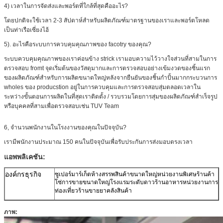
4) เวลาในการจัดส่งและพอร์ตที่ใกล้ที่สุดคืออะไร?
โดยปกติจะใช้เวลา 2-3 สัปดาห์สำหรับผลิตภัณฑ์มาตรฐานของเราและพอร์ตโหลด
เป็นท่าเรือเซี่ยงไฮ้
5). อะไรคือระบบการควบคุมคุณภาพของ facotry ของคุณ?
ระบบควบคุมคุณภาพของเราค่อนข้าง strick เรามอบความไว้วางใจส่วนที่สามในการ
ตรวจสอบ fromt จุดเริ่มต้นของวัสดุมากและการตรวจสอบอย่างเข้มงวดของชิ้นแรก
ของผลิตภัณฑ์สำหรับการผลิตขนาดใหญ่หลังจากยืนยันของชิ้นกำปั้นมากกระบวนการ
wholes ของ producstion อยู่ในการควบคุมและการตรวจสอบสุ่มตลอดเวลาใน
ระหว่างขั้นตอนการผลิตในที่สุดเราติดตั้ง / รวบรวมโดยการสุ่มของผลิตภัณฑ์สำเร็จรูป
หรือบุคคลที่สามเพื่อตรวจสอบเช่น TUV Team
6, จำนวนพนักงานในโรงงานของคุณในปัจจุบัน?
เรามีพนักงานประมาณ 150 คนในปัจจุบันเพื่อรับประกันการส่งมอบตรงเวลา
แอพพลิเคชัน:
องค์กรธุรกิจ
ซูเปอร์มาร์เก็ตห้างสรรพสินค้าขนาดใหญ่หน่วยงานพิเศษร้านค้า
โซ่การขายขนาดใหญ่โรงแรมระดับดาวร้านอาหารหน่วยงานการ
ท่องเที่ยวร้านขายยาคลังสินค้า
ภาพ: