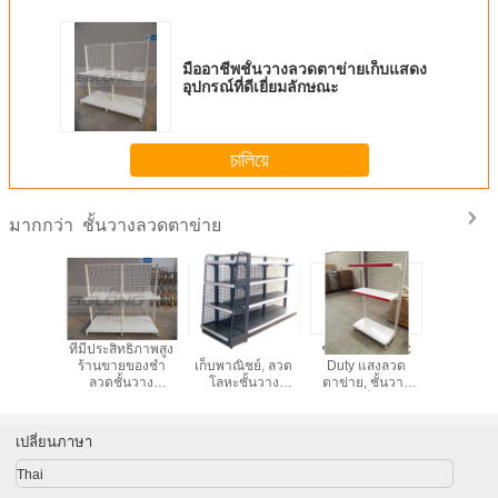
มืออาชีพชั้นวางลวดตาข่ายเก็บแสดง
อุปกรณ์ที่ดีเยี่ยมลักษณะ
চালিয়ে
ชั้นวางลวดตาข่าย
มากกว่า
ร์เก็ตชั้น
ที่มีประสิทธิภาพสูง
ตะแกรงชั้นวางจัด
ชั้นวาง eComic
เงินสดที่เค
กซื้อลวด
ร้านขายของชำ
เก็บพาณิชย์, ลวด
Duty แสงลวด
ชั้นวางขอ
่วยสีขาว
ลวดชั้นวาง
โลหะชั้นวาง
ตาข่าย, ชั้นวาง
ซูเปอร์มาร์
างลวด
Storage คุ้มครอง
0.8mm ฝาครอบ
ลวดจัดเก็บข้อมูล
วาง Gondo
สิ่งแวดล้อม
ด้านบน
การรับรอง
- ความสา
ISO9001
KG
เปลี่ยนภาษา
Thai