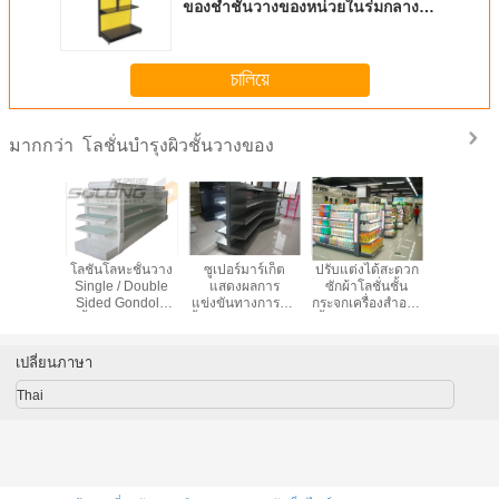
ของชำชั้นวางของหน่วยในร่มกลาง
แจ้ง
চালিয়ে
โลชั่นบำรุงผิวชั้นวางของ
มากกว่า
ร์เก็ตชั้น
โลชั่นโลหะชั้นวาง
ซูเปอร์มาร์เก็ต
ปรับแต่งได้สะดวก
มืออาชีพโล
่องสำอาง
Single / Double
แสดงผลการ
ซักผ้าโลชั่นชั้น
ซุปเปอร์มา
ายปลีก
Sided Gondola
แข่งขันทางการค้า
กระจกเครื่องสำอาง
ร้านสะดวกซ
 ชั้นวาง
ชั้นวางของสีตัว
ชั้นวางของ 3 หน่วย
ชั้นวางจอแสดงผล
วางจอแ
01 การ
เลือก
ที่มีตะขอ Bracket
รอง
เปลี่ยนภาษา
Thai