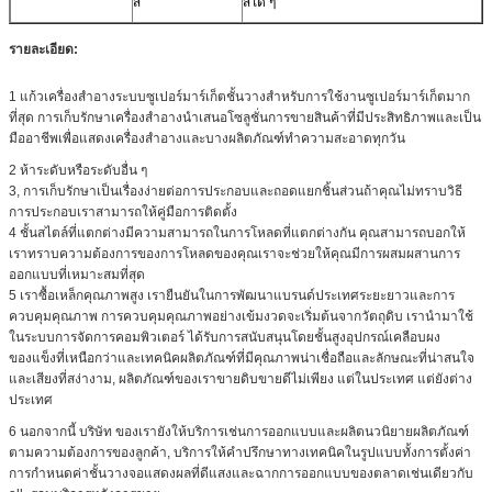
สี
สีใด ๆ
รายละเอียด:
1 แก้วเครื่องสำอางระบบซูเปอร์มาร์เก็ตชั้นวางสำหรับการใช้งานซูเปอร์มาร์เก็ตมาก
ที่สุด การเก็บรักษาเครื่องสำอางนำเสนอโซลูชั่นการขายสินค้าที่มีประสิทธิภาพและเป็น
มืออาชีพเพื่อแสดงเครื่องสำอางและบางผลิตภัณฑ์ทำความสะอาดทุกวัน
2 ห้าระดับหรือระดับอื่น ๆ
3, การเก็บรักษาเป็นเรื่องง่ายต่อการประกอบและถอดแยกชิ้นส่วนถ้าคุณไม่ทราบวิธี
การประกอบเราสามารถให้คู่มือการติดตั้ง
4 ชั้นสไตล์ที่แตกต่างมีความสามารถในการโหลดที่แตกต่างกัน คุณสามารถบอกให้
เราทราบความต้องการของการโหลดของคุณเราจะช่วยให้คุณมีการผสมผสานการ
ออกแบบที่เหมาะสมที่สุด
5 เราซื้อเหล็กคุณภาพสูง เรายืนยันในการพัฒนาแบรนด์ประเทศระยะยาวและการ
ควบคุมคุณภาพ การควบคุมคุณภาพอย่างเข้มงวดจะเริ่มต้นจากวัตถุดิบ เรานำมาใช้
ในระบบการจัดการคอมพิวเตอร์ ได้รับการสนับสนุนโดยชั้นสูงอุปกรณ์เคลือบผง
ของแข็งที่เหนือกว่าและเทคนิคผลิตภัณฑ์ที่มีคุณภาพน่าเชื่อถือและลักษณะที่น่าสนใจ
และเสียงที่สง่างาม, ผลิตภัณฑ์ของเราขายดิบขายดีไม่เพียง แต่ในประเทศ แต่ยังต่าง
ประเทศ
6 นอกจากนี้ บริษัท ของเรายังให้บริการเช่นการออกแบบและผลิตนวนิยายผลิตภัณฑ์
ตามความต้องการของลูกค้า, บริการให้คำปรึกษาทางเทคนิคในรูปแบบทั้งการตั้งค่า
การกำหนดค่าชั้นวางจอแสดงผลที่ดีแสงและฉากการออกแบบของตลาดเช่นเดียวกับ